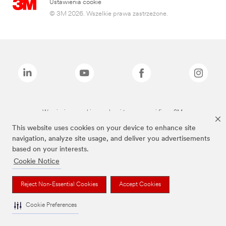
Ustawienia cookie
© 3M 2026. Wszelkie prawa zastrzeżone.
Wymienione marki są znakami towarowymi firmy 3M.
This website uses cookies on your device to enhance site
navigation, analyze site usage, and deliver you advertisements
based on your interests.
Cookie Notice
Reject Non-Essential Cookies
Accept Cookies
Cookie Preferences