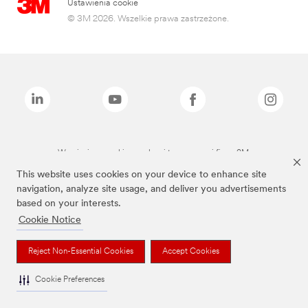
Ustawienia cookie
© 3M 2026. Wszelkie prawa zastrzeżone.
Wymienione marki są znakami towarowymi firmy 3M.
This website uses cookies on your device to enhance site
navigation, analyze site usage, and deliver you advertisements
based on your interests.
Cookie Notice
Reject Non-Essential Cookies
Accept Cookies
Cookie Preferences