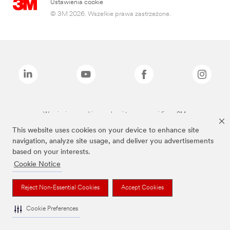
Ustawienia cookie
© 3M 2026. Wszelkie prawa zastrzeżone.
Wymienione marki są znakami towarowymi firmy 3M.
This website uses cookies on your device to enhance site
navigation, analyze site usage, and deliver you advertisements
based on your interests.
Cookie Notice
Reject Non-Essential Cookies
Accept Cookies
Cookie Preferences