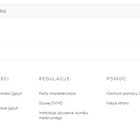
ŚCI
REGULACJE
POMOC
ości (język
Karty charakterystyki
Centrum pomocy
Szukaj SVHC
Mapa strony
owe (język
Instrukcja używania wyrobu
medycznego