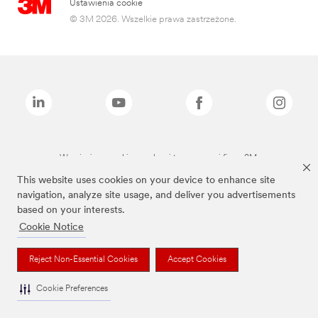
Ustawienia cookie
© 3M 2026. Wszelkie prawa zastrzeżone.
Wymienione marki są znakami towarowymi firmy 3M.
This website uses cookies on your device to enhance site
navigation, analyze site usage, and deliver you advertisements
based on your interests.
Cookie Notice
Reject Non-Essential Cookies
Accept Cookies
Cookie Preferences