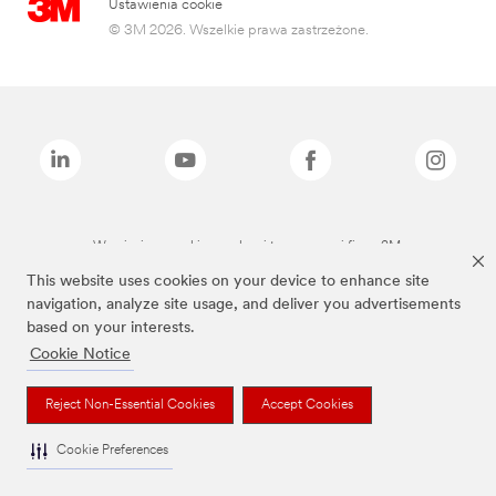
Ustawienia cookie
© 3M 2026. Wszelkie prawa zastrzeżone.
Wymienione marki są znakami towarowymi firmy 3M.
This website uses cookies on your device to enhance site
navigation, analyze site usage, and deliver you advertisements
based on your interests.
Cookie Notice
Reject Non-Essential Cookies
Accept Cookies
Cookie Preferences