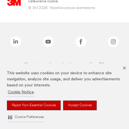
Ustawienia cookie
© 3M 2026. Wszelkie prawa zastrzeżone.
Wymienione marki są znakami towarowymi firmy 3M.
This website uses cookies on your device to enhance site
navigation, analyze site usage, and deliver you advertisements
based on your interests.
Cookie Notice
Reject Non-Essential Cookies
Accept Cookies
Cookie Preferences