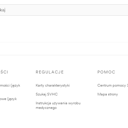
ŚCI
REGULACJE
POMOC
ości (język
Karty charakterystyki
Centrum pomocy
Szukaj SVHC
Mapa strony
owe (język
Instrukcja używania wyrobu
medycznego