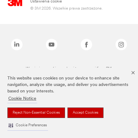
Ustawienia cookie
© 3M 2026. Wszelkie prawa zastrzeżone.
Wymienione marki są znakami towarowymi firmy 3M.
This website uses cookies on your device to enhance site
navigation, analyze site usage, and deliver you advertisements
based on your interests.
Cookie Notice
Reject Non-Essential Cookies
Accept Cookies
Cookie Preferences