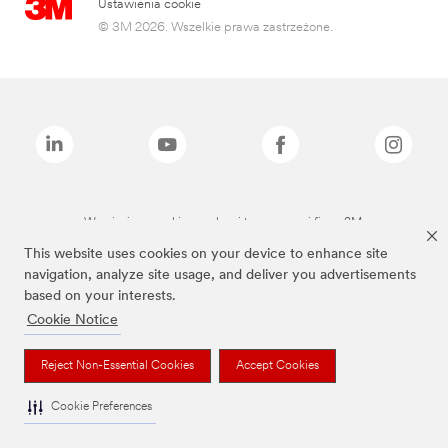
Ustawienia cookie
© 3M 2026. Wszelkie prawa zastrzeżone.
Wymienione marki są znakami towarowymi firmy 3M.
This website uses cookies on your device to enhance site
navigation, analyze site usage, and deliver you advertisements
based on your interests.
Cookie Notice
Reject Non-Essential Cookies
Accept Cookies
Cookie Preferences