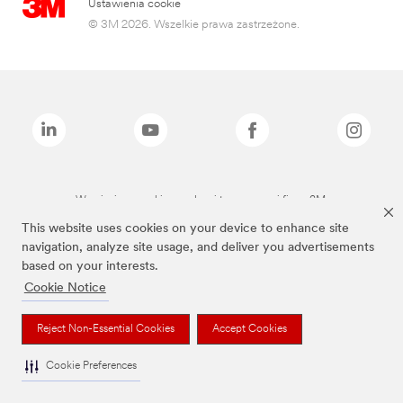
Ustawienia cookie
© 3M 2026. Wszelkie prawa zastrzeżone.
Wymienione marki są znakami towarowymi firmy 3M.
This website uses cookies on your device to enhance site
navigation, analyze site usage, and deliver you advertisements
based on your interests.
Cookie Notice
Reject Non-Essential Cookies
Accept Cookies
Cookie Preferences