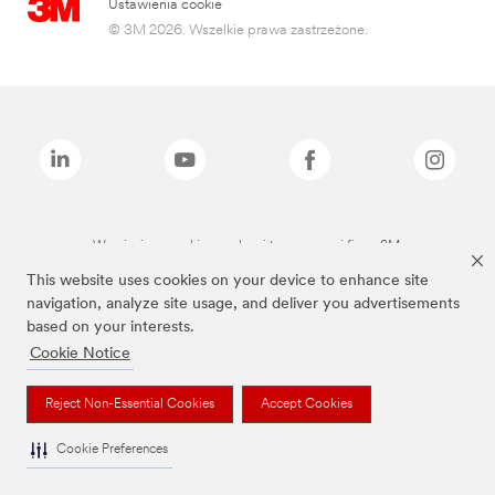
Ustawienia cookie
© 3M 2026. Wszelkie prawa zastrzeżone.
Wymienione marki są znakami towarowymi firmy 3M.
This website uses cookies on your device to enhance site
navigation, analyze site usage, and deliver you advertisements
based on your interests.
Cookie Notice
Reject Non-Essential Cookies
Accept Cookies
Cookie Preferences