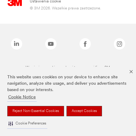
Ustawienia cookie
© 3M 2026. Wszelkie prawa zastrzeżone.
Wymienione marki są znakami towarowymi firmy 3M.
This website uses cookies on your device to enhance site
navigation, analyze site usage, and deliver you advertisements
based on your interests.
Cookie Notice
Reject Non-Essential Cookies
Accept Cookies
Cookie Preferences