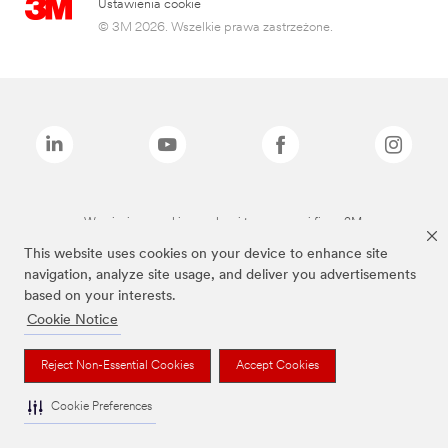
Ustawienia cookie
© 3M 2026. Wszelkie prawa zastrzeżone.
Wymienione marki są znakami towarowymi firmy 3M.
This website uses cookies on your device to enhance site
navigation, analyze site usage, and deliver you advertisements
based on your interests.
Cookie Notice
Reject Non-Essential Cookies
Accept Cookies
Cookie Preferences