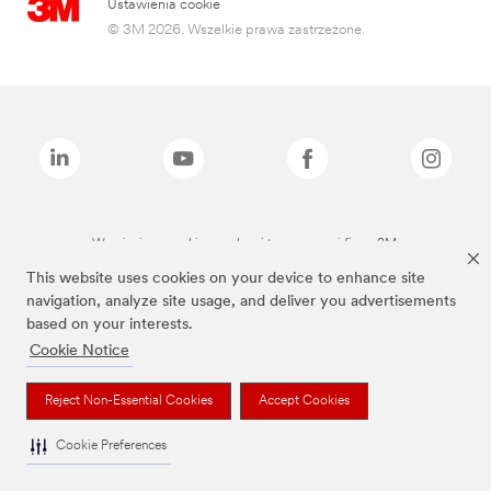
Ustawienia cookie
© 3M 2026. Wszelkie prawa zastrzeżone.
Wymienione marki są znakami towarowymi firmy 3M.
This website uses cookies on your device to enhance site
navigation, analyze site usage, and deliver you advertisements
based on your interests.
Cookie Notice
Reject Non-Essential Cookies
Accept Cookies
Cookie Preferences