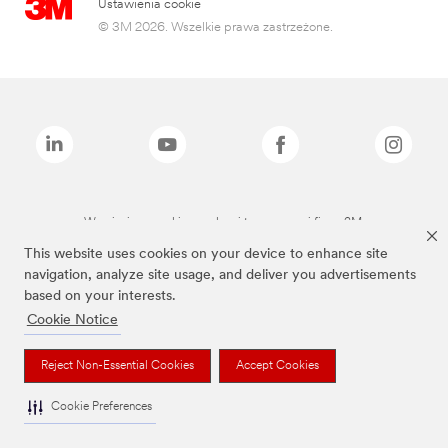
Ustawienia cookie
© 3M 2026. Wszelkie prawa zastrzeżone.
Wymienione marki są znakami towarowymi firmy 3M.
This website uses cookies on your device to enhance site
navigation, analyze site usage, and deliver you advertisements
based on your interests.
Cookie Notice
Reject Non-Essential Cookies
Accept Cookies
Cookie Preferences