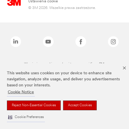
Ustawienia cookie
© 3M 2026. Wszelkie prawa zastrzeżone.
Wymienione marki są znakami towarowymi firmy 3M.
This website uses cookies on your device to enhance site
navigation, analyze site usage, and deliver you advertisements
based on your interests.
Cookie Notice
Reject Non-Essential Cookies
Accept Cookies
Cookie Preferences