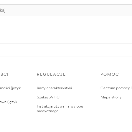
ŚCI
REGULACJE
POMOC
ości (język
Karty charakterystyki
Centrum pomocy
Szukaj SVHC
Mapa strony
owe (język
Instrukcja używania wyrobu
medycznego