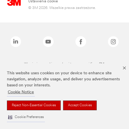
Ustawienia cookie
© 3M 2026. Wszelkie prawa zastrzeżone.
Wymienione marki są znakami towarowymi firmy 3M.
This website uses cookies on your device to enhance site
navigation, analyze site usage, and deliver you advertisements
based on your interests.
Cookie Notice
Reject Non-Essential Cookies
Accept Cookies
Cookie Preferences