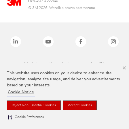
Ustawienia cookie
© 3M 2026. Wszelkie prawa zastrzeżone.
Wymienione marki są znakami towarowymi firmy 3M.
This website uses cookies on your device to enhance site
navigation, analyze site usage, and deliver you advertisements
based on your interests.
Cookie Notice
Reject Non-Essential Cookies
Accept Cookies
Cookie Preferences