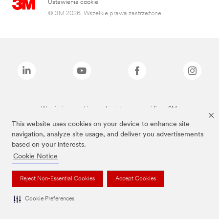
Ustawienia cookie
© 3M 2026. Wszelkie prawa zastrzeżone.
Wymienione marki są znakami towarowymi firmy 3M.
This website uses cookies on your device to enhance site
navigation, analyze site usage, and deliver you advertisements
based on your interests.
Cookie Notice
Reject Non-Essential Cookies
Accept Cookies
Cookie Preferences