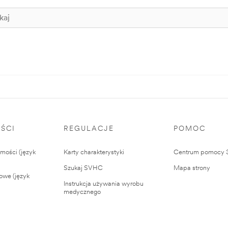
ŚCI
REGULACJE
POMOC
ości (język
Karty charakterystyki
Centrum pomocy
Szukaj SVHC
Mapa strony
owe (język
Instrukcja używania wyrobu
medycznego