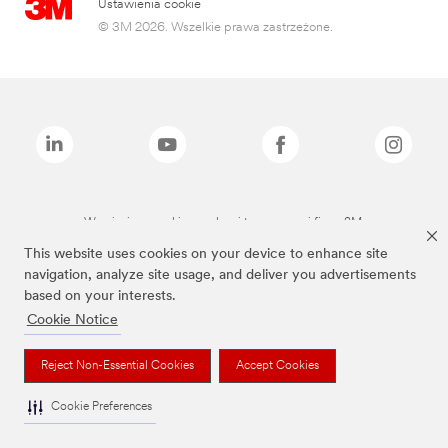
Ustawienia cookie
© 3M 2026. Wszelkie prawa zastrzeżone.
Wymienione marki są znakami towarowymi firmy 3M.
This website uses cookies on your device to enhance site
navigation, analyze site usage, and deliver you advertisements
based on your interests.
Cookie Notice
Reject Non-Essential Cookies
Accept Cookies
Cookie Preferences