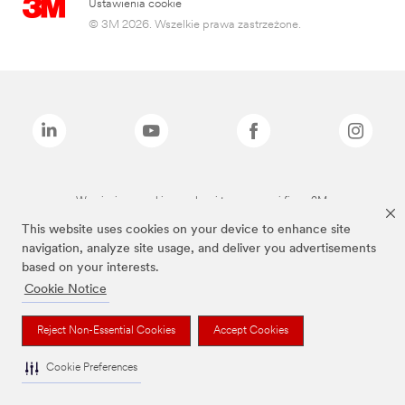
Ustawienia cookie
© 3M 2026. Wszelkie prawa zastrzeżone.
Wymienione marki są znakami towarowymi firmy 3M.
This website uses cookies on your device to enhance site
navigation, analyze site usage, and deliver you advertisements
based on your interests.
Cookie Notice
Reject Non-Essential Cookies
Accept Cookies
Cookie Preferences