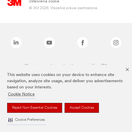
Ustawienia cookie
© 3M 2026. Wszelkie prawa zastrzeżone.
Wymienione marki są znakami towarowymi firmy 3M.
This website uses cookies on your device to enhance site
navigation, analyze site usage, and deliver you advertisements
based on your interests.
Cookie Notice
Reject Non-Essential Cookies
Accept Cookies
Cookie Preferences