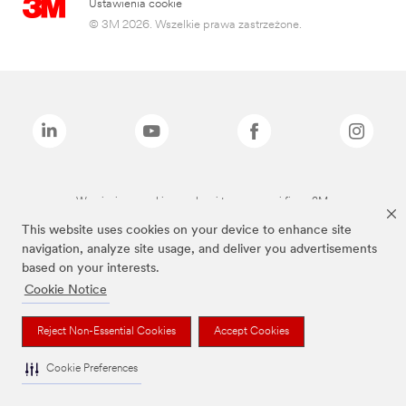
Ustawienia cookie
© 3M 2026. Wszelkie prawa zastrzeżone.
Wymienione marki są znakami towarowymi firmy 3M.
This website uses cookies on your device to enhance site
navigation, analyze site usage, and deliver you advertisements
based on your interests.
Cookie Notice
Reject Non-Essential Cookies
Accept Cookies
Cookie Preferences