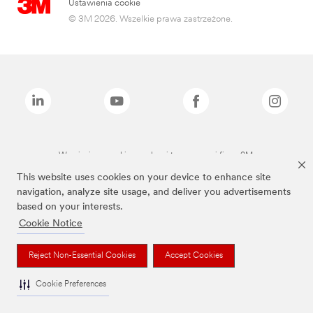
Ustawienia cookie
© 3M 2026. Wszelkie prawa zastrzeżone.
Wymienione marki są znakami towarowymi firmy 3M.
This website uses cookies on your device to enhance site
navigation, analyze site usage, and deliver you advertisements
based on your interests.
Cookie Notice
Reject Non-Essential Cookies
Accept Cookies
Cookie Preferences