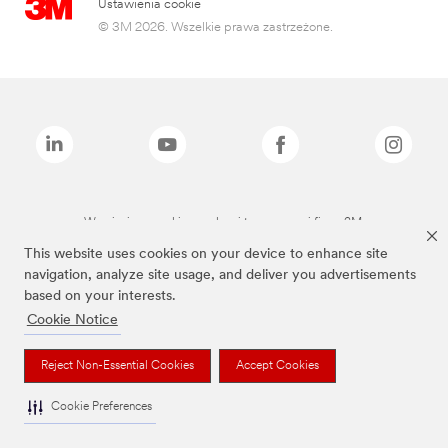
Ustawienia cookie
© 3M 2026. Wszelkie prawa zastrzeżone.
Wymienione marki są znakami towarowymi firmy 3M.
This website uses cookies on your device to enhance site
navigation, analyze site usage, and deliver you advertisements
based on your interests.
Cookie Notice
Reject Non-Essential Cookies
Accept Cookies
Cookie Preferences