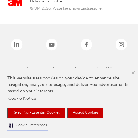
Ustawienia cookie
© 3M 2026. Wszelkie prawa zastrzeżone.
Wymienione marki są znakami towarowymi firmy 3M.
This website uses cookies on your device to enhance site
navigation, analyze site usage, and deliver you advertisements
based on your interests.
Cookie Notice
Reject Non-Essential Cookies
Accept Cookies
Cookie Preferences