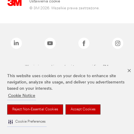
Ustawienia cookie
© 3M 2026. Wszelkie prawa zastrzeżone.
Wymienione marki są znakami towarowymi firmy 3M.
This website uses cookies on your device to enhance site
navigation, analyze site usage, and deliver you advertisements
based on your interests.
Cookie Notice
Reject Non-Essential Cookies
Accept Cookies
Cookie Preferences