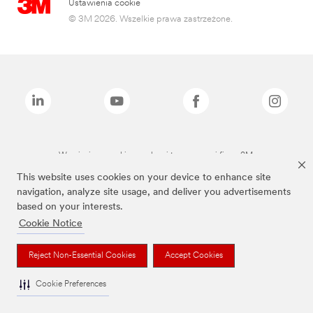
Ustawienia cookie
© 3M 2026. Wszelkie prawa zastrzeżone.
Wymienione marki są znakami towarowymi firmy 3M.
This website uses cookies on your device to enhance site
navigation, analyze site usage, and deliver you advertisements
based on your interests.
Cookie Notice
Reject Non-Essential Cookies
Accept Cookies
Cookie Preferences