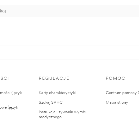
ŚCI
REGULACJE
POMOC
ości (język
Karty charakterystyki
Centrum pomocy
Szukaj SVHC
Mapa strony
owe (język
Instrukcja używania wyrobu
medycznego