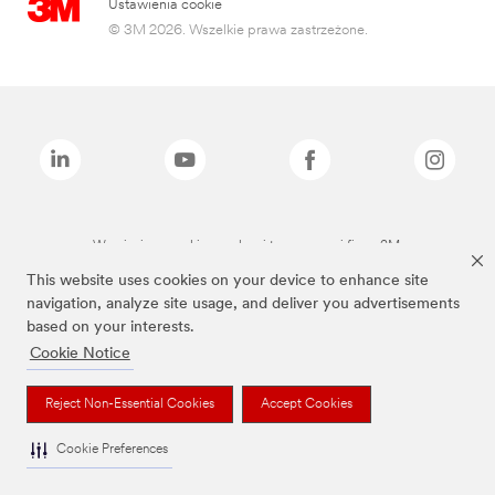
Ustawienia cookie
© 3M 2026. Wszelkie prawa zastrzeżone.
Wymienione marki są znakami towarowymi firmy 3M.
This website uses cookies on your device to enhance site
navigation, analyze site usage, and deliver you advertisements
based on your interests.
Cookie Notice
Reject Non-Essential Cookies
Accept Cookies
Cookie Preferences