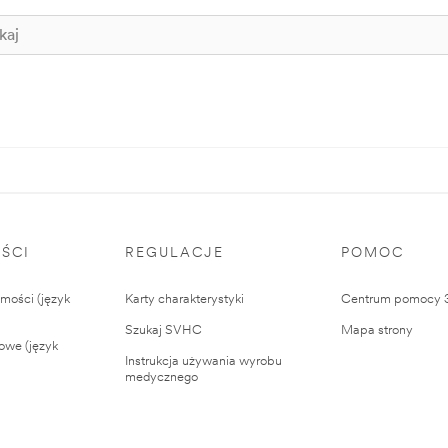
ŚCI
REGULACJE
POMOC
ości (język
Karty charakterystyki
Centrum pomocy
Szukaj SVHC
Mapa strony
owe (język
Instrukcja używania wyrobu
medycznego