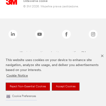
Ustawienia cookie
© 3M 2026. Wszelkie prawa zastrzeżone.
Wymienione marki są znakami towarowymi firmy 3M.
This website uses cookies on your device to enhance site
navigation, analyze site usage, and deliver you advertisements
based on your interests.
Cookie Notice
Reject Non-Essential Cookies
Accept Cookies
Cookie Preferences