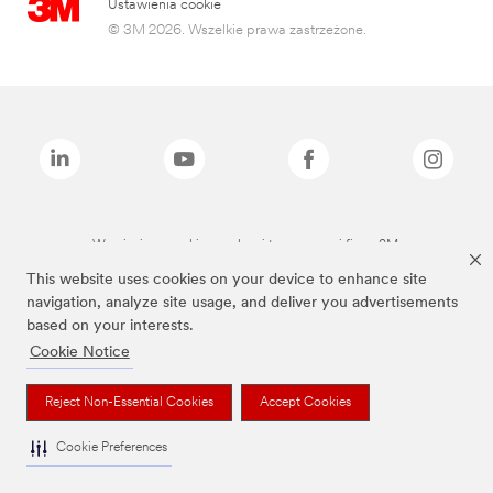
Ustawienia cookie
© 3M 2026. Wszelkie prawa zastrzeżone.
Wymienione marki są znakami towarowymi firmy 3M.
This website uses cookies on your device to enhance site
navigation, analyze site usage, and deliver you advertisements
based on your interests.
Cookie Notice
Reject Non-Essential Cookies
Accept Cookies
Cookie Preferences