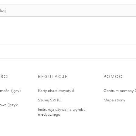
ŚCI
REGULACJE
POMOC
ości (język
Karty charakterystyki
Centrum pomocy
Szukaj SVHC
Mapa strony
owe (język
Instrukcja używania wyrobu
medycznego