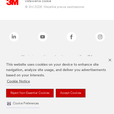
Ustawienia cookie
© 3M 2026. Wszelkie prawa zastrzeżone.
Wymienione marki są znakami towarowymi firmy 3M.
This website uses cookies on your device to enhance site
navigation, analyze site usage, and deliver you advertisements
based on your interests.
Cookie Notice
Reject Non-Essential Cookies
Accept Cookies
Cookie Preferences