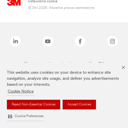
Ustawienia cookie
© 3M 2026. Wszelkie prawa zastrzeżone.
Wymienione marki są znakami towarowymi firmy 3M.
This website uses cookies on your device to enhance site
navigation, analyze site usage, and deliver you advertisements
based on your interests.
Cookie Notice
Reject Non-Essential Cookies
Accept Cookies
Cookie Preferences