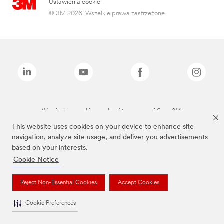
Ustawienia cookie
© 3M 2026. Wszelkie prawa zastrzeżone.
Wymienione marki są znakami towarowymi firmy 3M.
This website uses cookies on your device to enhance site
navigation, analyze site usage, and deliver you advertisements
based on your interests.
Cookie Notice
Reject Non-Essential Cookies
Accept Cookies
Cookie Preferences