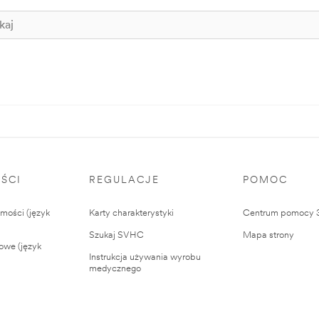
ŚCI
REGULACJE
POMOC
ości (język
Karty charakterystyki
Centrum pomocy
Szukaj SVHC
Mapa strony
owe (język
Instrukcja używania wyrobu
medycznego