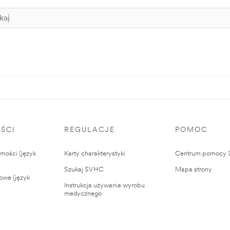
ŚCI
REGULACJE
POMOC
ości (język
Karty charakterystyki
Centrum pomocy
Szukaj SVHC
Mapa strony
owe (język
Instrukcja używania wyrobu
medycznego