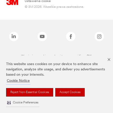
Ustawienia cookie
© 3M 2026. Wszelkie prawa zastrzeżone.
Wymienione marki są znakami towarowymi firmy 3M.
This website uses cookies on your device to enhance site
navigation, analyze site usage, and deliver you advertisements
based on your interests.
Cookie Notice
Reject Non-Essential Cookies
Accept Cookies
Cookie Preferences