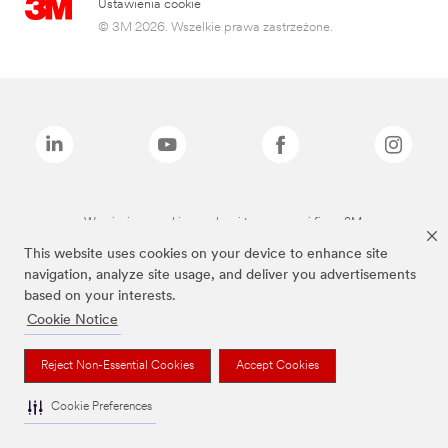
Ustawienia cookie
© 3M 2026. Wszelkie prawa zastrzeżone.
Wymienione marki są znakami towarowymi firmy 3M.
This website uses cookies on your device to enhance site
navigation, analyze site usage, and deliver you advertisements
based on your interests.
Cookie Notice
Reject Non-Essential Cookies
Accept Cookies
Cookie Preferences