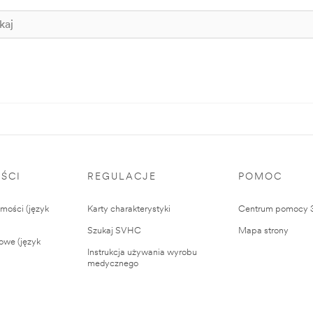
ŚCI
REGULACJE
POMOC
ości (język
Karty charakterystyki
Centrum pomocy
Szukaj SVHC
Mapa strony
owe (język
Instrukcja używania wyrobu
medycznego