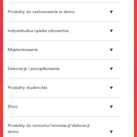
**Site
area
Produkty do zastosowania w domu
**
Rozwiazania
dla
Indywidualna opieka zdrowotna
centrow
danych
***
Majsterkowanie
url**
/3M/pl_PL/data-
centre-
Dekoracje i porządkowanie
solutions-
pl/
**Site
Produkty studenckie
area
**
Stomatologia
Biuro
***
url**
**Site
Produkty do remontu/renowacji/dekoracji
area
domu