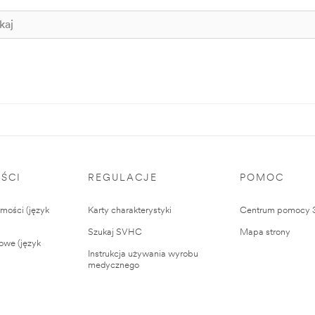
ŚCI
REGULACJE
POMOC
ości (język
Karty charakterystyki
Centrum pomocy
Szukaj SVHC
Mapa strony
owe (język
Instrukcja używania wyrobu
medycznego