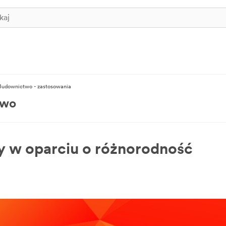
 Budownictwo - zastosowania
two
my w oparciu o różnorodność