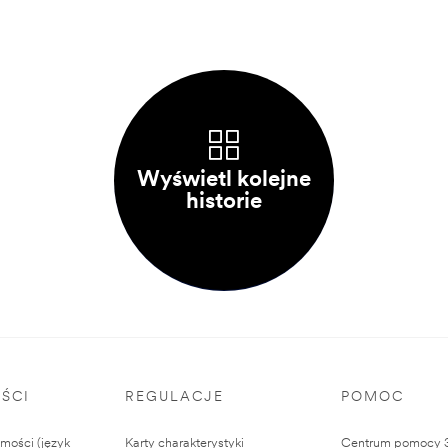
Wyświetl kolejne
historie
ŚCI
REGULACJE
POMOC
ości (język
Karty charakterystyki
Centrum pomocy