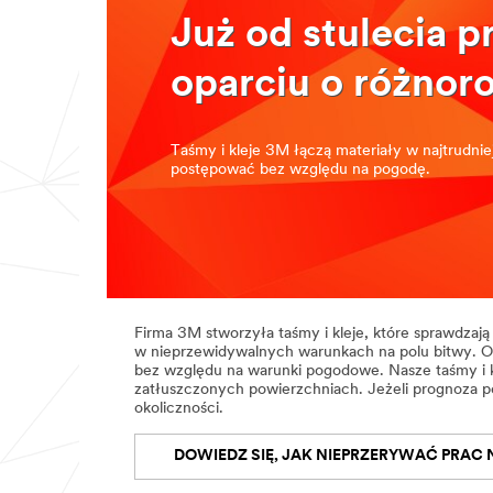
Już od stulecia 
oparciu o różnor
Taśmy i kleje 3M łączą materiały w najtrudn
postępować bez względu na pogodę.
Firma 3M stworzyła taśmy i kleje, które sprawdzaj
w nieprzewidywalnych warunkach na polu bitwy. O
bez względu na warunki pogodowe. Nasze taśmy i kl
zatłuszczonych powierzchniach. Jeżeli prognoza po
okoliczności.
DOWIEDZ SIĘ, JAK NIEPRZERYWAĆ PRAC 