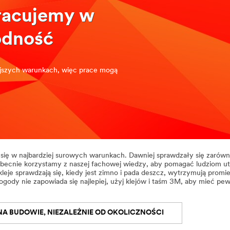
pracujemy w
odność
iejszych warunkach, więc prace mogą
ą się w najbardziej surowych warunkach. Dawniej sprawdzały się zarów
becnie korzystamy z naszej fachowej wiedzy, aby pomagać ludziom u
eje sprawdzają się, kiedy jest zimno i pada deszcz, wytrzymują promi
gody nie zapowiada się najlepiej, użyj klejów i taśm 3M, aby mieć p
NA BUDOWIE, NIEZALEŻNIE OD OKOLICZNOŚCI