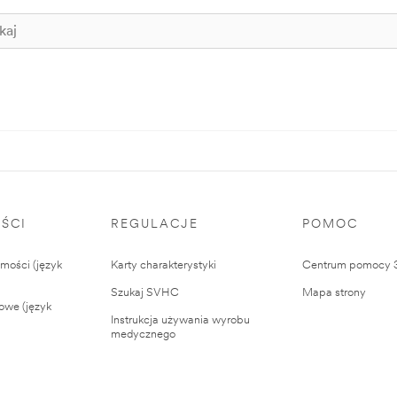
ŚCI
REGULACJE
POMOC
ości (język
Karty charakterystyki
Centrum pomocy
Szukaj SVHC
Mapa strony
owe (język
Instrukcja używania wyrobu
medycznego