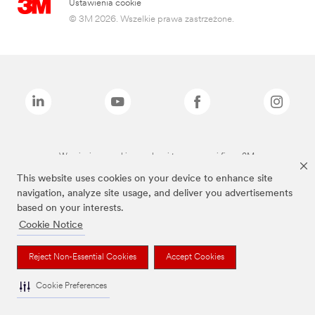
Ustawienia cookie
© 3M 2026. Wszelkie prawa zastrzeżone.
Wymienione marki są znakami towarowymi firmy 3M.
This website uses cookies on your device to enhance site
navigation, analyze site usage, and deliver you advertisements
based on your interests.
Cookie Notice
Reject Non-Essential Cookies
Accept Cookies
Cookie Preferences